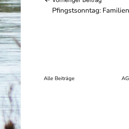
Beitragsnavig
Vorheriger Beitrag
Pfingstsonntag: Familie
Alle Beiträge
AG