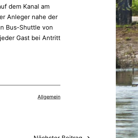
auf dem Kanal am
Der Anleger nahe der
n Bus-Shuttle von
eder Gast bei Antritt
Kategorisiert
Allgemein
als