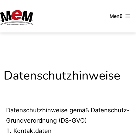
Zum
Inhalt
Menü
springen
Museumseisenbahn
Minden
Datenschutzhinweise
Datenschutzhinweise gemäß Datenschutz-
Grundverordnung (DS-GVO)
Kontaktdaten