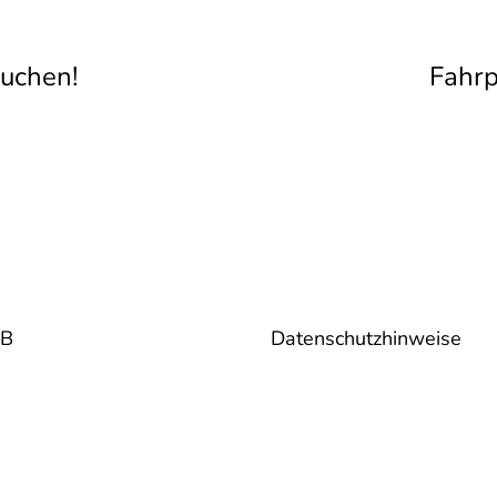
ation
buchen!
Fahr
B
Datenschutzhinweise