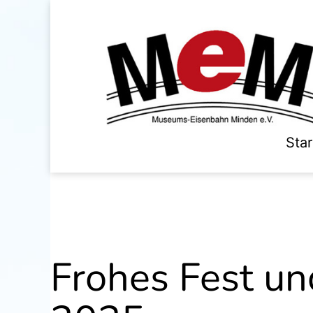
Zum
Inhalt
springen
Museumseisenbahn
Star
Minden
Frohes Fest un